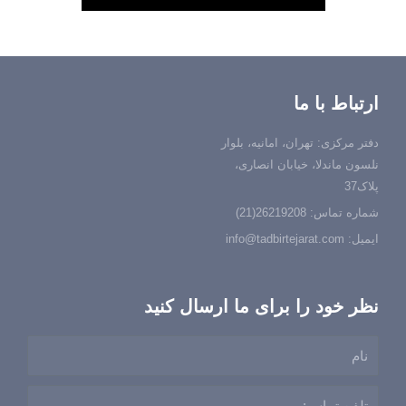
ارتباط با ما
دفتر مرکزی: تهران، امانیه، بلوار
نلسون ماندلا، خیابان انصاری،
پلاک37
شماره تماس: 26219208(21)
ایمیل: info@tadbirtejarat.com
نظر خود را برای ما ارسال کنید